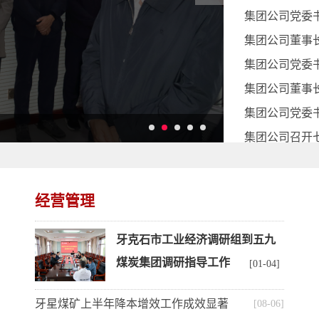
集团公司党委书
集团公司董事
集团公司党委书
集团公司董事
集团公司党委书
集团公司召开七
经营管理
牙克石市工业经济调研组到五九
煤炭集团调研指导工作
[01-04]
牙星煤矿上半年降本增效工作成效显著
[08-06]