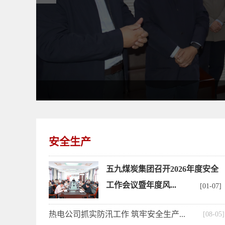
安全生产
五九煤炭集团召开2026年度安全
工作会议暨年度风...
[01-07]
热电公司抓实防汛工作 筑牢安全生产...
[08-05]