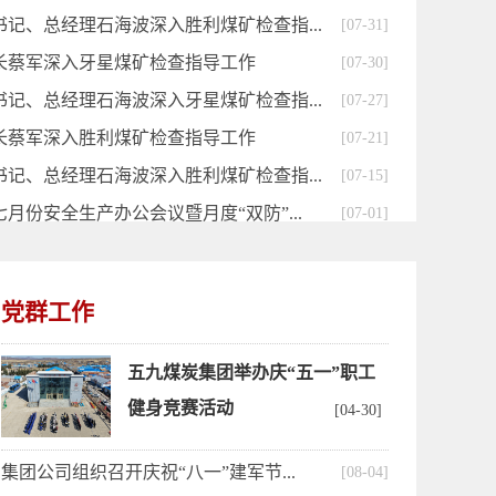
记、总经理石海波深入胜利煤矿检查指...
[07-31]
长蔡军深入牙星煤矿检查指导工作
[07-30]
记、总经理石海波深入牙星煤矿检查指...
[07-27]
长蔡军深入胜利煤矿检查指导工作
[07-21]
记、总经理石海波深入胜利煤矿检查指...
[07-15]
月份安全生产办公会议暨月度“双防”...
[07-01]
党群工作
五九煤炭集团举办庆“五一”职工
健身竞赛活动
[04-30]
集团公司组织召开庆祝“八一”建军节...
[08-04]