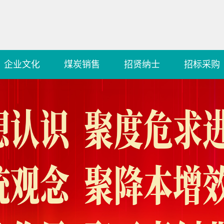
企业文化
煤炭销售
招贤纳士
招标采购