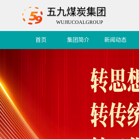
五九煤炭集团
WUJIUCOALGROUP
首页
集团简介
新闻动态